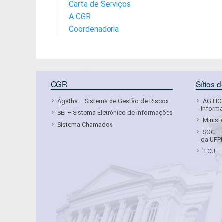
Carta de Serviços
A CGR
Coordenadoria
CGR
Sítios 
Ágatha – Sistema de Gestão de Riscos
AGTIC 
Inform
SEI – Sistema Eletrônico de Informações
Minist
Sistema Chamados
SOC – 
da UFP
TCU – 