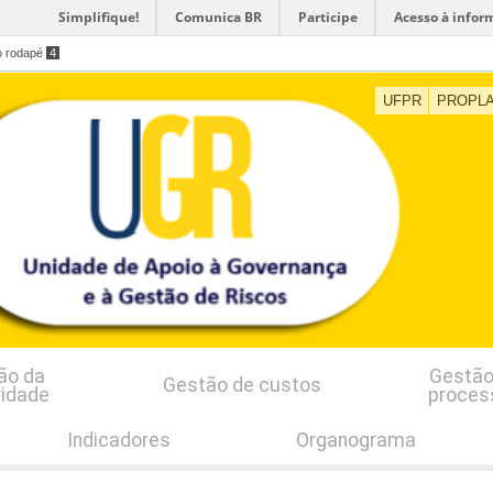
Simplifique!
Comunica BR
Participe
Acesso à infor
o rodapé
4
UFPR
PROPL
ão da
Gestão
Gestão de custos
ridade
proces
Indicadores
Organograma