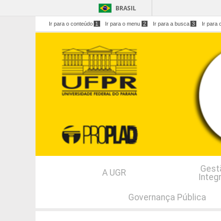
BRASIL
Ir para o conteúdo
1
Ir para o menu
2
Ir para a busca
3
Ir para 
Gest
A UGR
Integ
Governança Pública