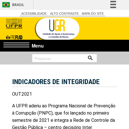
BRASIL
Simplifique!
ACESSIBILIDADE
ALTO CONTRASTE
MAPA DO SITE
Comunica BR
Participe
Acesso à informação
Menu
Legislação
Canais
INDICADORES DE INTEGRIDADE
OUT.2021
A UFPR aderiu ao Programa Nacional de Prevenção
à Corrupção (PNPC), que foi lançado no primeiro
semestre de 2021 e integra a Rede de Controle da
Gestão Pública – centro decisório Inter