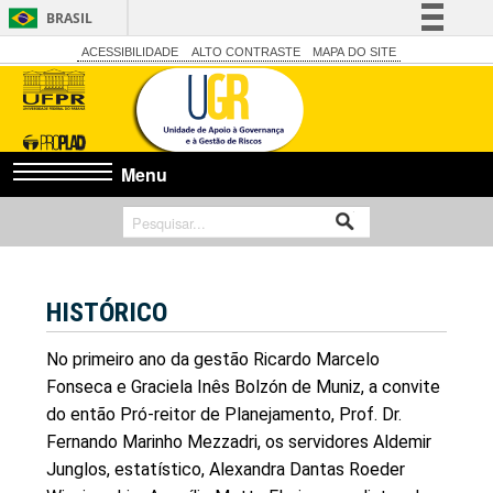
BRASIL
Simplifique!
ACESSIBILIDADE
ALTO CONTRASTE
MAPA DO SITE
Comunica BR
Participe
Acesso à informação
Menu
Legislação
Canais
HISTÓRICO
No primeiro ano da gestão Ricardo Marcelo
Fonseca e Graciela Inês Bolzón de Muniz, a convite
do então Pró-reitor de Planejamento, Prof. Dr.
Fernando Marinho Mezzadri, os servidores Aldemir
Junglos, estatístico, Alexandra Dantas Roeder